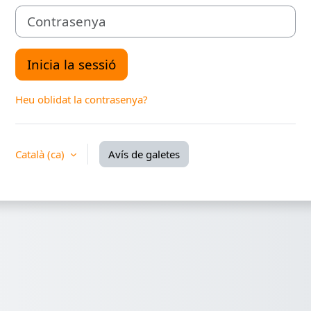
Contrasenya
Inicia la sessió
Heu oblidat la contrasenya?
Català ‎(ca)‎
Avís de galetes